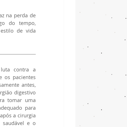
az na perda de 
go do tempo, 
stilo de vida 
uta contra a 
 os pacientes 
amente antes, 
ião digestivo 
ara tomar uma 
adequado para 
pós a cirurgia 
 saudável e o 