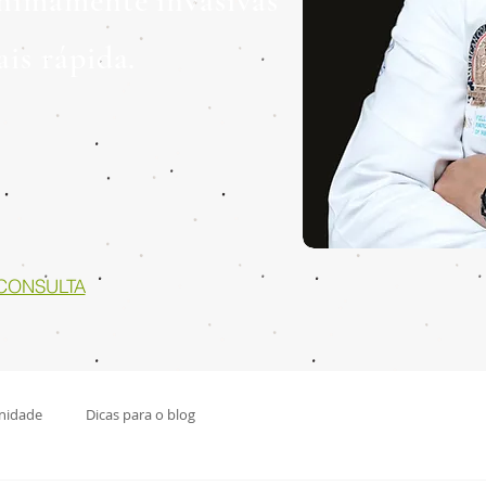
nimamente invasivas
is rápida.
CONSULTA
nidade
Dicas para o blog