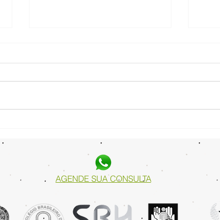
Diástase na Gravidez: entenda
Desve
como lidar com essa situação!
Intes
Sint
AGENDE SUA CONSULTA