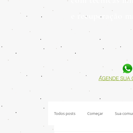
com técnicas mi
e recuperação ma
AGENDE SUA 
Todos posts
Começar
Sua comu