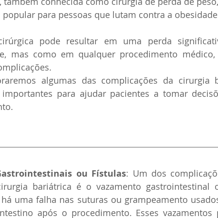
ca, também conhecida como cirurgia de perda de peso,
popular para pessoas que lutam contra a obesidade 
cirúrgica pode resultar em uma perda significat
de, mas como em qualquer procedimento médico,
omplicações. 
loraremos algumas das complicações da cirurgia ba
importantes para ajudar pacientes a tomar decisõ
to.
strointestinais ou Fístulas
: Um dos complicaçõe
irurgia bariátrica é o vazamento gastrointestinal ou
há uma falha nas suturas ou grampeamento usados 
ntestino após o procedimento. Esses vazamentos 