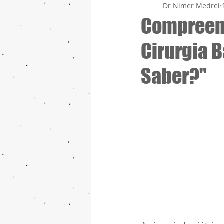
Dr Nimer Medrei
Compreen
Cirurgia B
Saber?"