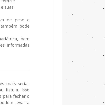
 tem se 
e suas 
iva de peso e 
 também pode 
riátrica, bem 
es informadas 
s mais sérias 
 fístula. Isso 
para fechar o 
podem levar a 