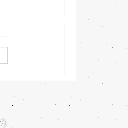
ndando a Brida / Aderência
tinal: Compreensão,
omas e Tratamentos