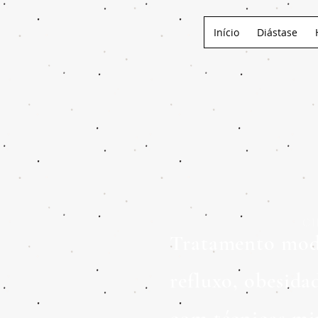
Início
Diástase
CI
Tratamento moder
refluxo, obesida