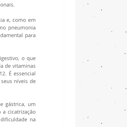
ionais.
sia e, como em 
omo pneumonia 
damental para 
igestivo, o que 
da de vitaminas 
2. É essencial 
eus níveis de 
 gástrica, um 
a cicatrização 
ificuldade na 