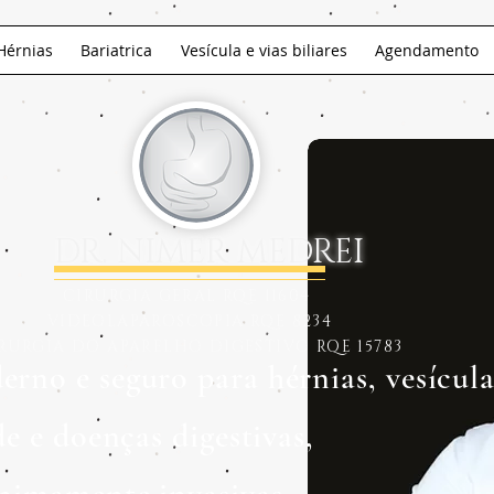
Hérnias
Bariatrica
Vesícula e vias biliares
Agendamento
DR. NIMER MEDREI
CIRURGIA GERAL RQE 11604
VIDEOLAPAROSCOPIA RQE 8234
RURGIA DO APARELHO DIGESTIVO RQE 15783
no e seguro para hérnias, vesícula
de e doenças digestivas,