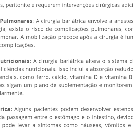
s, peritonite e requerem intervenções cirúrgicas adic
 Pulmonares
: A cirurgia bariátrica envolve a aneste
gia, existe o risco de complicações pulmonares, c
monar. A mobilização precoce após a cirurgia é fun
 complicações.
utricionais:
 A cirurgia bariátrica altera o sistema d
ficiências nutricionais. Isso inclui a absorção reduzi
nciais, como ferro, cálcio, vitamina D e vitamina B1
es sigam um plano de suplementação e monitorem s
ularmente.
rica:
 Alguns pacientes podem desenvolver estenose
da passagem entre o estômago e o intestino, devido 
o pode levar a sintomas como náuseas, vômitos e d