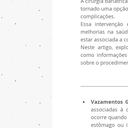
A cirurgia bariátri
tornado uma opção 
complicações. 
Essa intervenção 
melhorias na saú
estar associada a c
Neste artigo, exp
como informações 
sobre o procedimen
Vazamentos Ga
associadas à c
ocorre quando 
estômago ou i